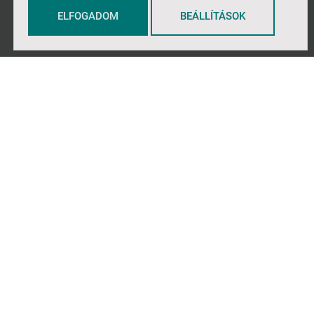
ELFOGADOM
BEÁLLÍTÁSOK
PARTNEREK
Komatál
A Szakkör
A Szakkör Shop
Napúton
NMI.hu
NMIkon