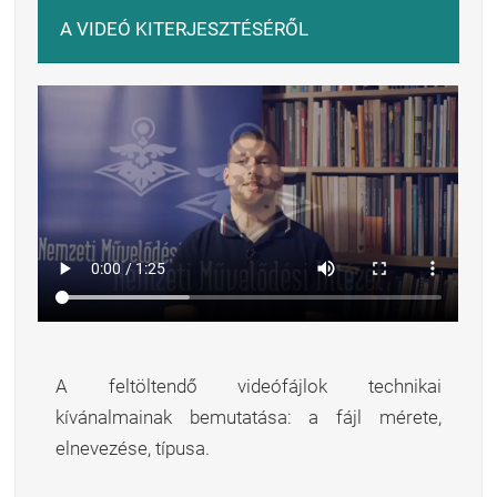
A VIDEÓ KITERJESZTÉSÉRŐL
A feltöltendő videófájlok technikai
kívánalmainak bemutatása: a fájl mérete,
elnevezése, típusa.