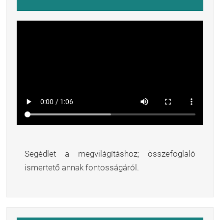
Segédlet a megvilágításhoz; összefoglaló
ismertető annak fontosságáról.