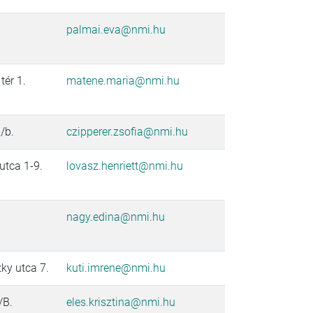
palmai.eva@nmi.hu
ér 1.
matene.maria@nmi.hu
/b.
czipperer.zsofia@nmi.hu
utca 1-9.
lovasz.henriett@nmi.hu
nagy.edina@nmi.hu
ky utca 7.
kuti.imrene@nmi.hu
/B.
eles.krisztina@nmi.hu