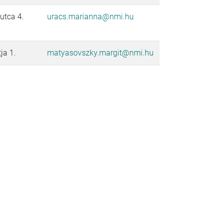
utca 4.
uracs.marianna@nmi.hu
ja 1.
matyasovszky.margit@nmi.hu