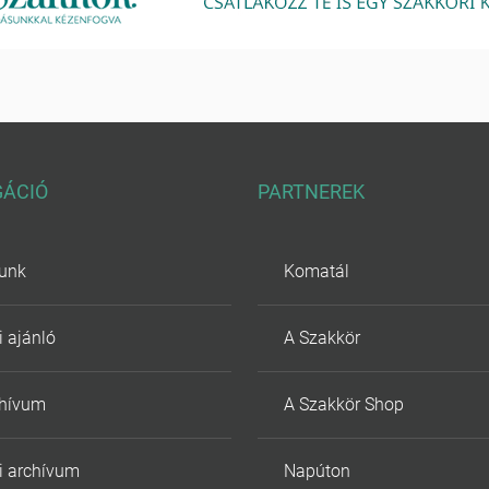
GÁCIÓ
PARTNEREK
unk
Komatál
i ajánló
A Szakkör
chívum
A Szakkör Shop
i archívum
Napúton