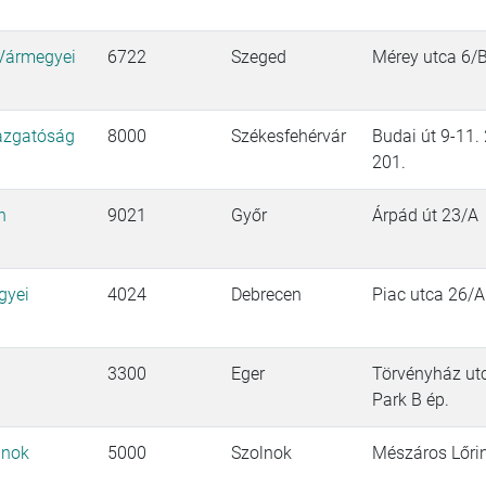
 Vármegyei
6722
Szeged
Mérey utca 6/
gazgatóság
8000
Székesfehérvár
Budai út 9-11. 
201.
n
9021
Győr
Árpád út 23/A
gyei
4024
Debrecen
Piac utca 26/A.
3300
Eger
Törvényház utc
Park B ép.
lnok
5000
Szolnok
Mészáros Lőrin