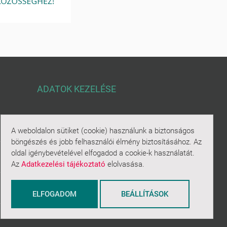
ADATOK KEZELÉSE
Adatkezelési tájékoztató
A weboldalon sütiket (cookie) használunk a biztonságos
böngészés és jobb felhasználói élmény biztosításához. Az
oldal igénybevételével elfogadod a cookie-k használatát.
Általános Szerződési
Az
Adatkezelési tájékoztató
elolvasása.
Feltételek
ELFOGADOM
BEÁLLÍTÁSOK
Sütikezelés áttekintése