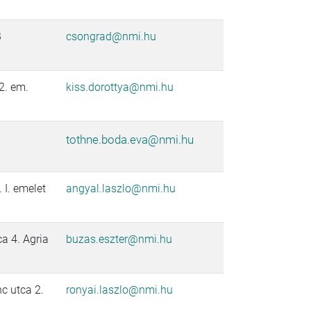
B
csongrad@nmi.hu
2. em.
kiss.dorottya@nmi.hu
tothne.boda.eva@nmi.hu
 I. emelet
angyal.laszlo@nmi.hu
a 4. Agria
buzas.eszter@nmi.hu
c utca 2.
ronyai.laszlo@nmi.hu