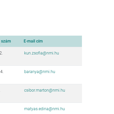
, szám
E-mail cím
2.
kun.zsofia@nmi.hu
4.
baranya@nmi.hu
.
csibor.marton@nmi.hu
matyas.edina@nmi.hu