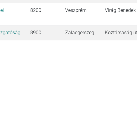
ei
8200
Veszprém
Virág Benedek 
azgatóság
8900
Zalaegerszeg
Köztársaság út