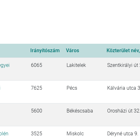
Irányítószám
Város
Közterület név
egyei
6065
Lakitelek
Szentkirályi út 
i
7625
Pécs
Kálvária utca 3
5600
Békéscsaba
Orosházi út 32
plén
3525
Miskolc
Déryné utca 9.