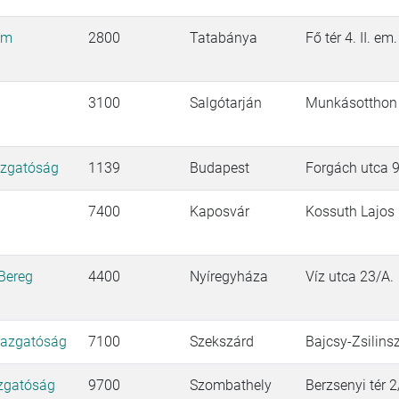
om
2800
Tatabánya
Fő tér 4. II. em.
3100
Salgótarján
Munkásotthon t
azgatóság
1139
Budapest
Forgách utca 9
i
7400
Kaposvár
Kossuth Lajos 
Bereg
4400
Nyíregyháza
Víz utca 23/A.
gazgatóság
7100
Szekszárd
Bajcsy-Zsilinsz
azgatóság
9700
Szombathely
Berzsenyi tér 2