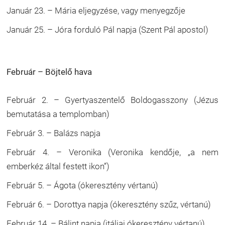
Január 23. – Mária eljegyzése, vagy menyegzője
Január 25. – Jóra forduló Pál napja (Szent Pál apostol)
Február – Böjtelő hava
Február 2. – Gyertyaszentelő Boldogasszony (Jézus
bemutatása a templomban)
Február 3. – Balázs napja
Február 4. – Veronika (Veronika kendője, „a nem
emberkéz által festett ikon”)
Február 5. – Ágota (ókeresztény vértanú)
Február 6. – Dorottya napja (ókeresztény szűz, vértanú)
Február 14. – Bálint napja (itáliai ókeresztény vértanú)