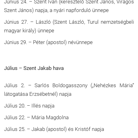
Június 24. – Szent Iván (keresztelő Szent János, Virágos
Szent János) napja, a nyári napforduló ünnepe
Június 27. – László (Szent László, Turul nemzetségbeli
magyar király) ünnepe
Június 29. – Péter (apostol) névünnepe
Július – Szent Jakab hava
Július 2. – Sarlós Boldogasszony („Nehézkes Mária”
látogatása Erzsébetnél) napja
Július 20. – Illés napja
Július 22. – Mária Magdolna
Július 25. – Jakab (apostol) és Kristóf napja