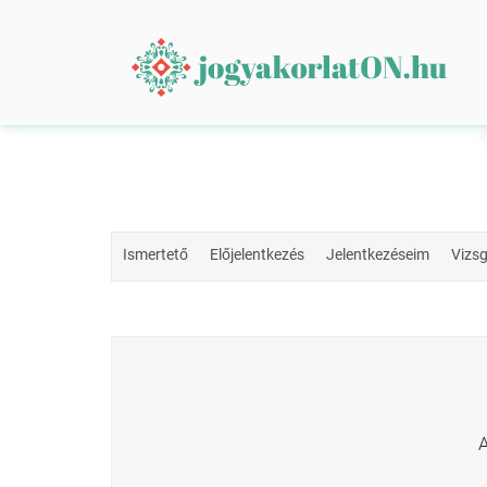
Ismertető
Előjelentkezés
Jelentkezéseim
Vizs
A