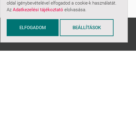
oldal igénybevételével elfogadod a cookie-k használatát.
Az
Adatkezelési tájékoztató
elolvasása.
ELFOGADOM
BEÁLLÍTÁSOK
ADATOK KEZELÉSE
Adatkezelési tájékoztató
Általános Szerződési
Feltételek
Sütikezelés áttekintése