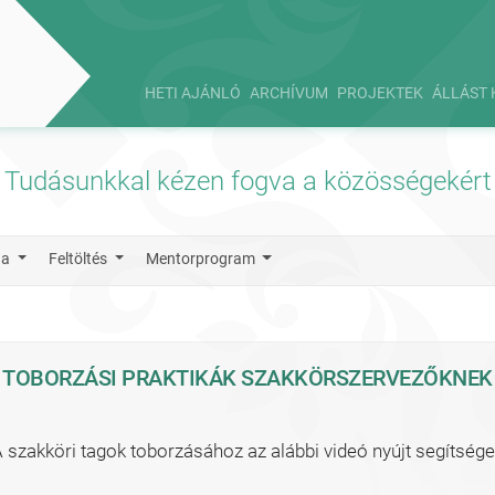
HETI AJÁNLÓ
ARCHÍVUM
PROJEKTEK
ÁLLÁST 
Tudásunkkal kézen fogva a közösségekért
ga
Feltöltés
Mentorprogram
TOBORZÁSI PRAKTIKÁK SZAKKÖRSZERVEZŐKNEK
 szakköri tagok toborzásához az alábbi videó nyújt segítsége