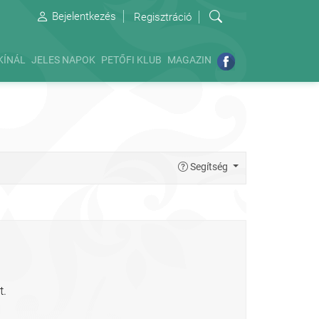
Bejelentkezés
Regisztráció
KÍNÁL
JELES NAPOK
PETŐFI KLUB
MAGAZIN
Segítség
t.